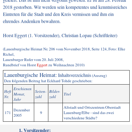
2018 gestorben. Wir werden sein kompetentes und kenntnisreiches
Eintreten für die Stadt und den Kreis vermissen und ihm ein
ehrendes Andenken bewahren.
Horst Eggert (1. Vorsitzender), Christian Lopau (Schriftleiter)
(Lauenburgische Heimat Nr. 206 vom November 2018, Seite 124,
Foto: Elke
Richel,
Lauenburger Rufer vom 20. Juli 2008,
Rundbrief von Horst
Eggert
zu Weihnachten 2010)
Lauenburgische Heimat:
Inhaltsverzeichnis
(Auszug)
Den folgenden Beitrag hat Eckhard Tohde geschrieben:
Erschienen
Heft
Seiten-
Bilder-
Monat,
Titel
Nr.
zahl
zahl
Jahr
Altstadt und Ortszentrum Oberstadt
Dezember
171
9
Lauenburg/Elbe - sind das zwei
2005
verschiedene Städte?
1. Vorsitzender: