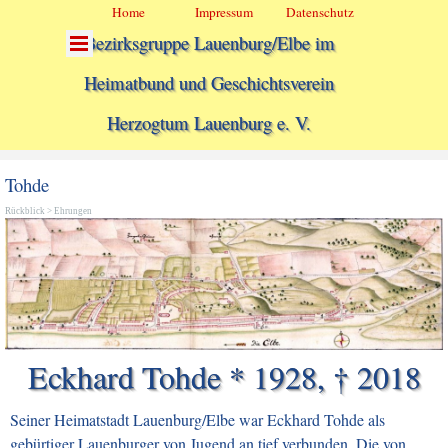
Direkt zum Seiteninhalt
Menü überspringen
Home
Impressum
Datenschutz
Menü überspringen
Bezirksgruppe Lauenburg/Elbe im
Heimatbund und Geschichtsverein
Herzogtum Lauenburg e. V.
Tohde
Rückblick
>
Ehrungen
Eckhard Tohde * 1928, † 2018
Seiner Heimatstadt Lauenburg/Elbe war Eckhard Tohde
als
gebürtiger Lauenburger von Jugend an
tief verbunden. Die von