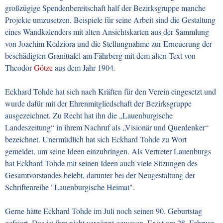
großzügige Spendenbereitschaft half der Bezirksgruppe manche
Projekte umzusetzen. Beispiele für seine Arbeit sind die Gestaltung
eines Wandkalenders mit alten Ansichtskarten aus der Sammlung
von Joachim Kedziora und die Stellungnahme zur Erneuerung der
beschädigten Granittafel am Fährberg mit dem alten Text von
Theodor
Götze
aus dem Jahr 1904.
Eckhard Tohde hat sich nach Kräften für den Verein eingesetzt und
wurde dafür mit der Ehrenmitgliedschaft der Bezirksgruppe
ausgezeichnet. Zu Recht hat ihn die
„
Lauenburgische
Landeszeitung
“
in ihrem Nachruf als
„
Visionär und Querdenker
“
bezeichnet. Unermüdlich hat sich Eckhard Tohde zu Wort
gemeldet, um seine Ideen einzubringen.
Als Vertreter Lauenburgs
hat Eckhard Tohde mit seinen Ideen auch viele Sitzungen des
Gesamtvorstandes belebt, darunter bei der Neugestaltung der
Schriftenreihe "Lauenburgische Heimat".
Gerne hätte Eckhard Tohde im Juli noch seinen 90. Geburtstag
gefeiert. Das ist ihm nicht vergönnt gewesen. Er ist am 28. Februar